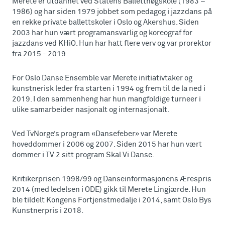
Merete er utdannet ved Statens Balletthøgskole (1983 –
1986) og har siden 1979 jobbet som pedagog i jazzdans på
en rekke private ballettskoler i Oslo og Akershus. Siden
2003 har hun vært programansvarlig og koreograf for
jazzdans ved KHiO. Hun har hatt flere verv og var prorektor
fra 2015 - 2019.
For Oslo Danse Ensemble var Merete initiativtaker og
kunstnerisk leder fra starten i 1994 og frem til de la ned i
2019. I den sammenheng har hun mangfoldige turneer i
ulike samarbeider nasjonalt og internasjonalt.
Ved TvNorge’s program «Dansefeber» var Merete
hoveddommer i 2006 og 2007. Siden 2015 har hun vært
dommer i TV 2 sitt program Skal Vi Danse.
Kritikerprisen 1998/99 og Danseinformasjonens Ærespris
2014 (med ledelsen i ODE) gikk til Merete Lingjærde. Hun
ble tildelt Kongens Fortjenstmedalje i 2014, samt Oslo Bys
Kunstnerpris i 2018.