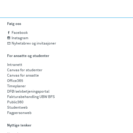
Følg oss
Facebook
Instagram
Nyhetsbrev og invitasjoner
For ansatte og studenter
Intranett
Canvas for studenter
Canvas for ansatte
Office365
Timeplaner
DFØ/selvbetjeningsportal
Fakturabehandling UBW BFS
Public360
Studentweb
Fagpersonweb
Nyttige lenker