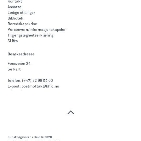
Kontakt
Ansatte
Ledige stillinger
Bibliotek
Beredskap/krise
Personvern/informasjonskapsler
Tilgjengelegheitserklæring
Si ifra
Besøksadresse
Fossveien 24
Se kart
Telefon:
(+47) 22 99 55 00
E-post:
postmottak@khio.no
Til
toppen
Kunsthøgskolen i Oslo
© 2026