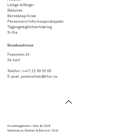
Ledige stillinger
Bibliotek
Beredskap/krise
Personvern/informasjonskapsler
Tilgjengelegheitserklæring
Si ifra
Besøksadresse
Fossveien 24
Se kart
Telefon:
(+47) 22 99 55 00
E-post:
postmottak@khio.no
Til
toppen
Kunsthøgskolen i Oslo
© 2026
Nettside av Sletten & Østvold / WJA