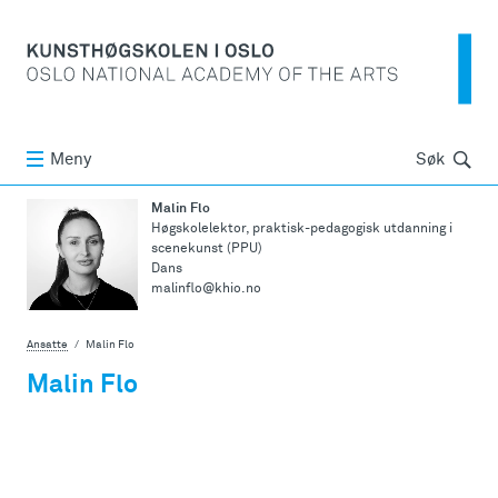
Søk
Meny
Søk
Malin Flo
Høgskolelektor, praktisk-pedagogisk utdanning i
scenekunst (PPU)
Dans
malinflo@khio.no
Ansatte
Malin Flo
Malin Flo