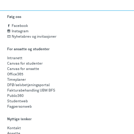
Følg oss
Facebook
Instagram
Nyhetsbrev og invitasjoner
For ansatte og studenter
Intranett
Canvas for studenter
Canvas for ansatte
Office365
Timeplaner
DFØ/selvbetjeningsportal
Fakturabehandling UBW BFS
Public360
Studentweb
Fagpersonweb
Nyttige lenker
Kontakt
Ansatte