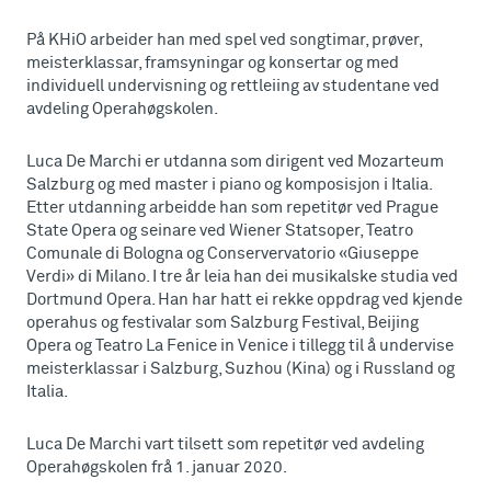
På KHiO arbeider han med spel ved songtimar, prøver,
meisterklassar, framsyningar og konsertar og med
individuell undervisning og rettleiing av studentane ved
avdeling Operahøgskolen.
Luca De Marchi er utdanna som dirigent ved Mozarteum
Salzburg og med master i piano og komposisjon i Italia.
Etter utdanning arbeidde han som repetitør ved Prague
State Opera og seinare ved Wiener Statsoper, Teatro
Comunale di Bologna og Conservervatorio «Giuseppe
Verdi» di Milano. I tre år leia han dei musikalske studia ved
Dortmund Opera. Han har hatt ei rekke oppdrag ved kjende
operahus og festivalar som Salzburg Festival, Beijing
Opera og Teatro La Fenice in Venice i tillegg til å undervise
meisterklassar i Salzburg, Suzhou (Kina) og i Russland og
Italia.
Luca De Marchi vart tilsett som repetitør ved avdeling
Operahøgskolen frå 1. januar 2020.