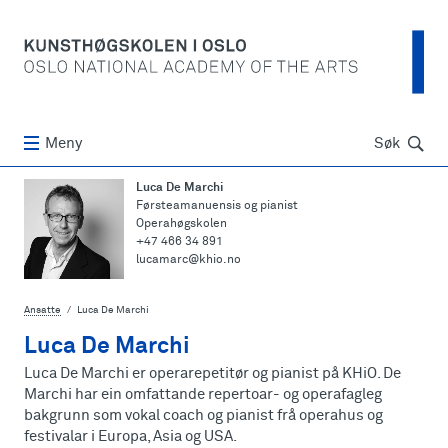
Søk
Meny
Søk
Luca De Marchi
Førsteamanuensis og pianist
Operahøgskolen
+47 466 34 891
lucamarc@khio.no
Ansatte
Luca De Marchi
Luca De Marchi
Luca De Marchi er operarepetitør og pianist på KHiO. De
Marchi har ein omfattande repertoar- og operafagleg
bakgrunn som vokal coach og pianist frå operahus og
festivalar i Europa, Asia og USA.