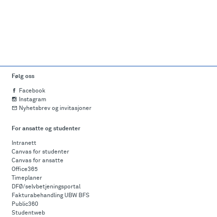
Følg oss
Facebook
Instagram
Nyhetsbrev og invitasjoner
For ansatte og studenter
Intranett
Canvas for studenter
Canvas for ansatte
Office365
Timeplaner
DFØ/selvbetjeningsportal
Fakturabehandling UBW BFS
Public360
Studentweb