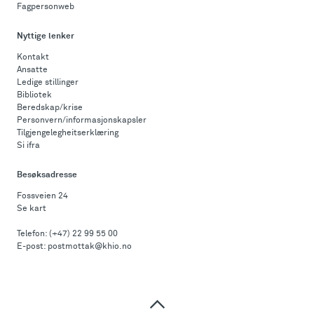
Fagpersonweb
Nyttige lenker
Kontakt
Ansatte
Ledige stillinger
Bibliotek
Beredskap/krise
Personvern/informasjonskapsler
Tilgjengelegheitserklæring
Si ifra
Besøksadresse
Fossveien 24
Se kart
Telefon:
(+47) 22 99 55 00
E-post:
postmottak@khio.no