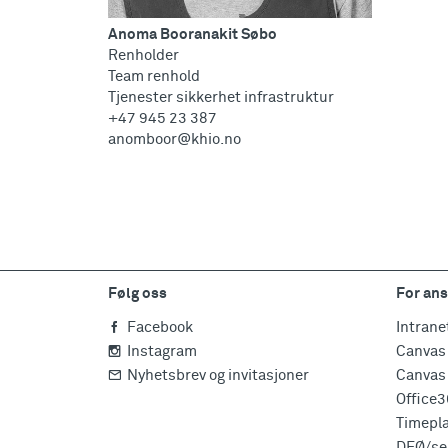
Anoma Booranakit Søbo
Renholder
Team renhold
Tjenester sikkerhet infrastruktur
+47 945 23 387
anomboor@khio.no
Følg oss
For ans
Facebook
Intrane
Instagram
Canvas 
Nyhetsbrev og invitasjoner
Canvas 
Office
Timepl
DFØ/sel