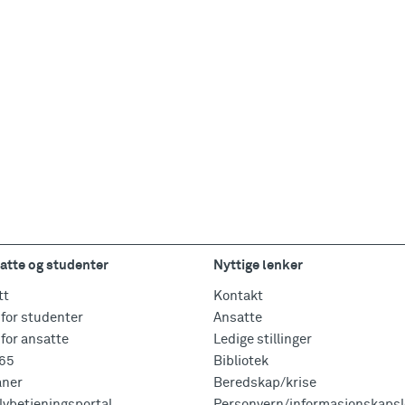
atte og studenter
Nyttige lenker
tt
Kontakt
for studenter
Ansatte
for ansatte
Ledige stillinger
365
Bibliotek
aner
Beredskap/krise
vbetjeningsportal
Personvern/informasjonskapsl