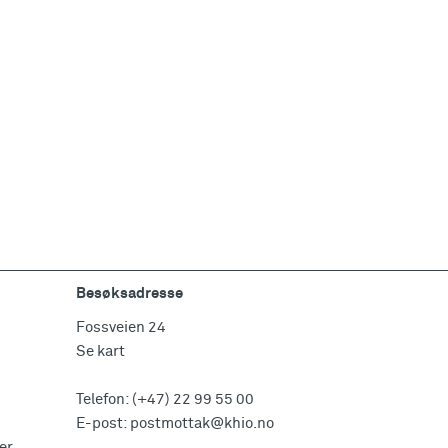
Besøksadresse
Fossveien 24
Se kart
Telefon:
(+47) 22 99 55 00
E-post:
postmottak@khio.no
er