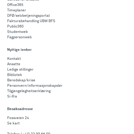
Office365
Timeplaner
DFØ/selvbetjeningsportal
Fakturabehandling UBW BFS
Public360
Studentweb
Fagpersonweb
Nyttige lenker
Kontakt
Ansatte
Ledige stillinger
Bibliotek
Beredskap/krise
Personvern/informasjonskapsler
Tilgjengelegheitserklæring
Si ifra
Besøksadresse
Fossveien 24
Se kart