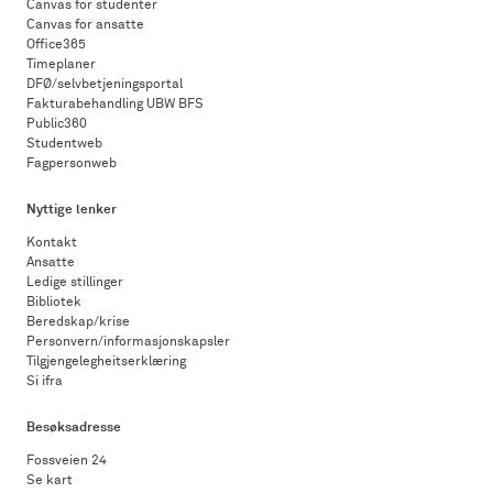
Canvas for studenter
Canvas for ansatte
Office365
Timeplaner
DFØ/selvbetjeningsportal
Fakturabehandling UBW BFS
Public360
Studentweb
Fagpersonweb
Nyttige lenker
Kontakt
Ansatte
Ledige stillinger
Bibliotek
Beredskap/krise
Personvern/informasjonskapsler
Tilgjengelegheitserklæring
Si ifra
Besøksadresse
Fossveien 24
Se kart