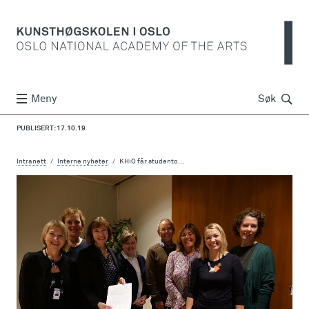
Søk
Meny
Søk
PUBLISERT: 17.10.19
Intranett
Interne nyheter
KHiO får studento...