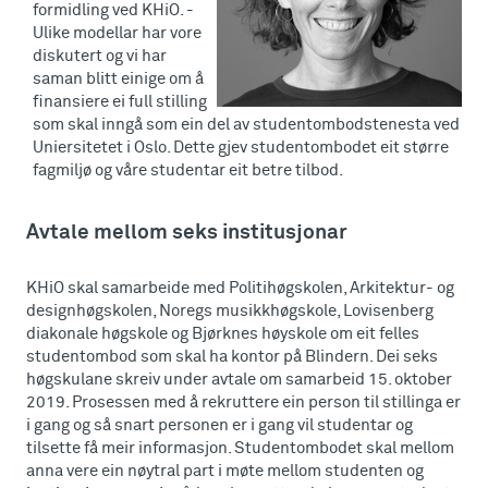
formidling ved KHiO. -
Ulike modellar har vore
diskutert og vi har
saman blitt einige om å
finansiere ei full stilling
som skal inngå som ein del av studentombodstenesta ved
Uniersitetet i Oslo. Dette gjev studentombodet eit større
fagmiljø og våre studentar eit betre tilbod.
Avtale mellom seks institusjonar
KHiO skal samarbeide med Politihøgskolen, Arkitektur- og
designhøgskolen, Noregs musikkhøgskole, Lovisenberg
diakonale høgskole og Bjørknes høyskole om eit felles
studentombod som skal ha kontor på Blindern. Dei seks
høgskulane skreiv under avtale om samarbeid 15. oktober
2019. Prosessen med å rekruttere ein person til stillinga er
i gang og så snart personen er i gang vil studentar og
tilsette få meir informasjon. Studentombodet skal mellom
anna vere ein nøytral part i møte mellom studenten og