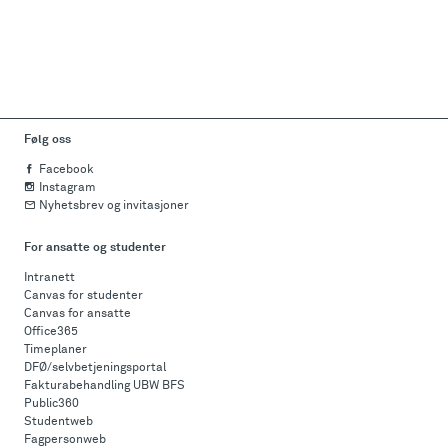
Følg oss
Facebook
Instagram
Nyhetsbrev og invitasjoner
For ansatte og studenter
Intranett
Canvas for studenter
Canvas for ansatte
Office365
Timeplaner
DFØ/selvbetjeningsportal
Fakturabehandling UBW BFS
Public360
Studentweb
Fagpersonweb