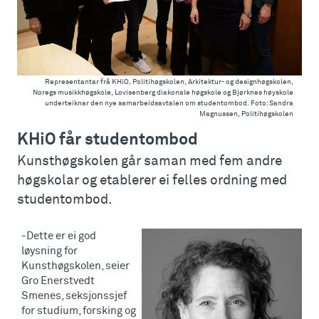
Representantar frå KHiO, Politihøgskolen, Arkitektur- og designhøgskolen,
Noregs musikkhøgskole, Lovisenberg diakonale høgskole og Bjørknes høyskole
underteiknar den nye samarbeidsavtalen om studentombod. Foto: Sandra
Magnussen, Politihøgskolen
KHiO får studentombod
Kunsthøgskolen går saman med fem andre
høgskolar og etablerer ei felles ordning med
studentombod.
-Dette er ei god
løysning for
Kunsthøgskolen, seier
Gro Enerstvedt
Smenes, seksjonssjef
for studium, forsking og