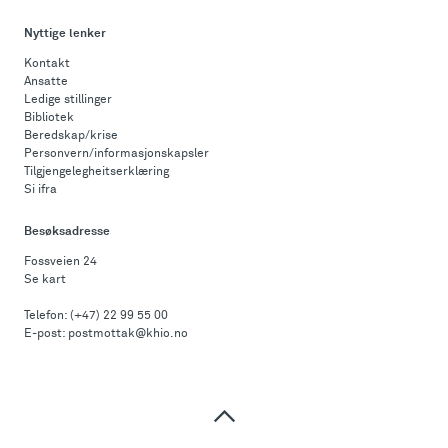
Nyttige lenker
Kontakt
Ansatte
Ledige stillinger
Bibliotek
Beredskap/krise
Personvern/informasjonskapsler
Tilgjengelegheitserklæring
Si ifra
Besøksadresse
Fossveien 24
Se kart
Telefon:
(+47) 22 99 55 00
E-post:
postmottak@khio.no