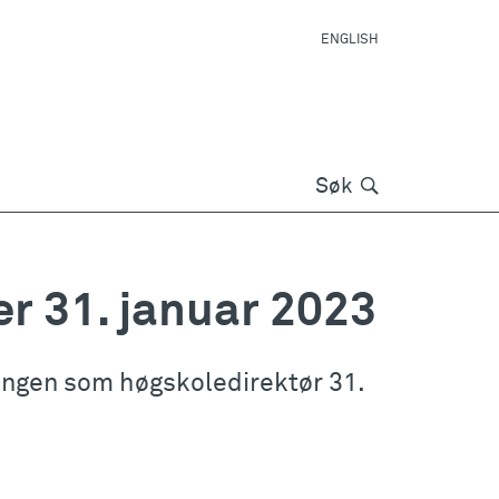
ENGLISH
Søk
Søk
r 31. januar 2023
llingen som høgskoledirektør 31.