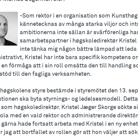
-Som rektor i en organisation som Kunsthø
kännetecknas av många starka viljor och int
ambitionerna inte sällan är svårförenliga har
samarbetspartner i høgskoledirektør Kristel
inte tänka mig någon bättre lämpad att led
strativt, Kristel har inte bara specifik kompetens o
en förmåga att i sin roll omsätta den till handling 
stöd till den fagliga verksamheten.
høgskolens styre bestämde i styremötet den 13. se
utionen ska byta styrnings- og ledelsesmodell. Detta 
 som høgskoledirektør. Kristel Jæger Skorge sökte sig
ola med en vald rektor och administrerande direktö
 gärna hade fortsatt arbeta med Kristel i en ny enhe
r jag att bortfallet av rollen gör att hon väljer att sök