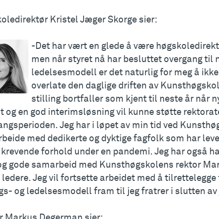
oledirektør Kristel Jæger Skorge sier:
-Det har vært en glede å være høgskoledirek
men når styret nå har besluttet overgang til 
ledelsesmodell er det naturlig for meg å ikke
overlate den daglige driften av Kunsthøgskol
stilling bortfaller som kjent til neste år når n
 og en god interimsløsning vil kunne støtte rektorat
ngsperioden. Jeg har i løpet av min tid ved Kunsthø
beide med dedikerte og dyktige fagfolk som har leve
 krevende forhold under en pandemi. Jeg har også hat
 og gode samarbeid med Kunsthøgskolens rektor M
 ledere. Jeg vil fortsette arbeidet med å tilrettelegge
gs- og ledelsesmodell fram til jeg fratrer i slutten av
r Markus Degerman sier: