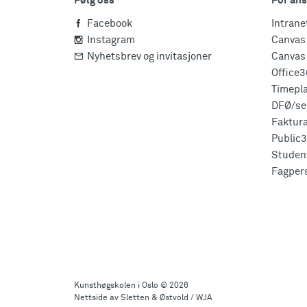
Følg oss
For ans
Facebook
Intrane
Instagram
Canvas 
Nyhetsbrev og invitasjoner
Canvas 
Office
Timepl
DFØ/sel
Faktur
Public
Studen
Fagper
Til
toppen
Kunsthøgskolen i Oslo
© 2026
Nettside av Sletten & Østvold / WJA