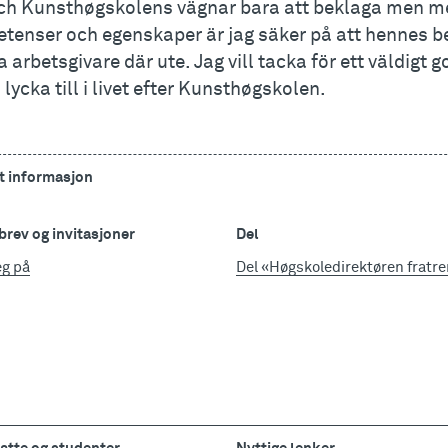
ch Kunsthøgskolens vägnar bara att beklaga men me
tenser och egenskaper är jag säker på att hennes b
arbetsgivare där ute. Jag vill tacka för ett väldigt 
lycka till i livet efter Kunsthøgskolen.
t informasjon
rev og invitasjoner
Del
eg på
Del «Høgskoledirektøren fratre