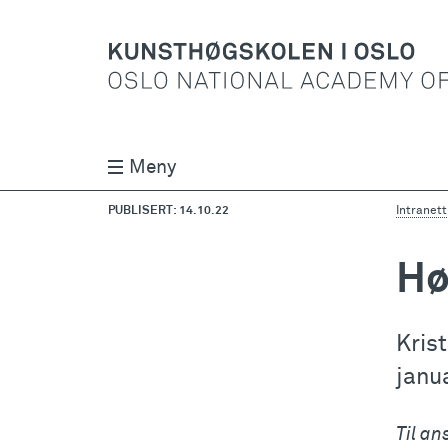
Meny
PUBLISERT: 14.10.22
Intranett
Hø
Kris
janu
Til an