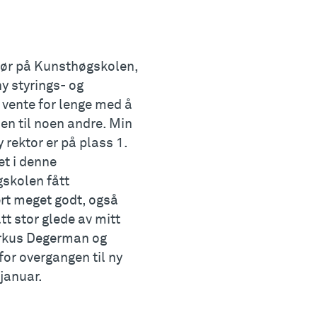
tør på Kunsthøgskolen,
ny styrings- og
 vente for lenge med å
en til noen andre. Min
y rektor er på plass 1.
et i denne
gskolen fått
rt meget godt, også
t stor glede av mitt
arkus Degerman og
 for overgangen til ny
 januar.