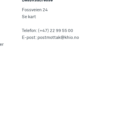
Besøksadresse
Fossveien 24
Se kart
Telefon:
(+47) 22 99 55 00
E-post:
postmottak@khio.no
er