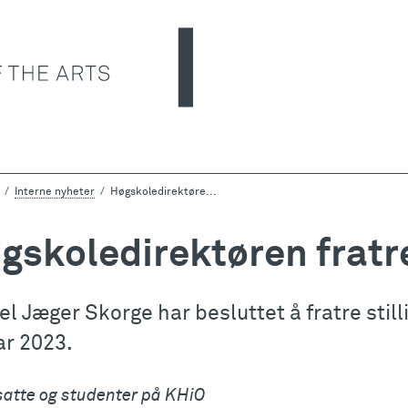
Interne nyheter
Høgskoledirektøre...
gskoledirektøren fratre
tel Jæger Skorge har besluttet å fratre sti
ar 2023.
satte og studenter på KHiO