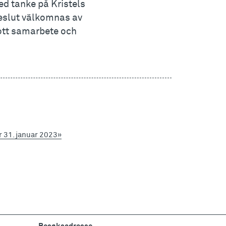
d tanke på Kristels
eslut välkomnas av
gott samarbete och
r 31. januar 2023»