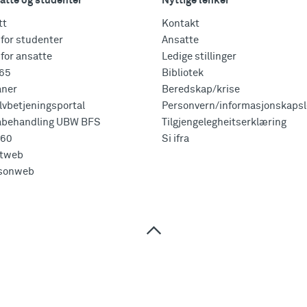
atte og studenter
Nyttige lenker
tt
Kontakt
for studenter
Ansatte
for ansatte
Ledige stillinger
365
Bibliotek
aner
Beredskap/krise
vbetjeningsportal
Personvern/informasjonskapsl
abehandling UBW BFS
Tilgjengelegheitserklæring
360
Si ifra
tweb
sonweb