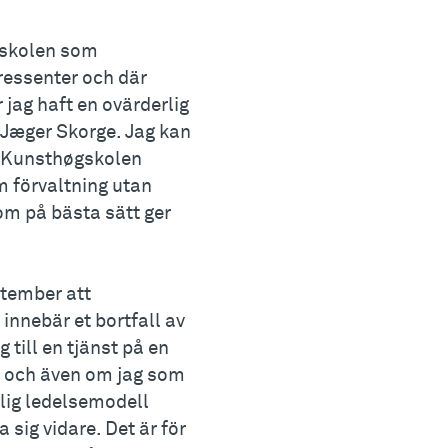
gskolen som
ressenter och där
 jag haft en ovärderlig
 Jæger Skorge. Jag kan
a Kunsthøgskolen
m förvaltning utan
som på bästa sätt ger
ptember att
innebär et bortfall av
 till en tjänst på en
r och även om jag som
tlig ledelsemodell
a sig vidare. Det är för