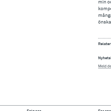
min o
kompe
många 
önska 
Relater
Nyhetsb
Meld d