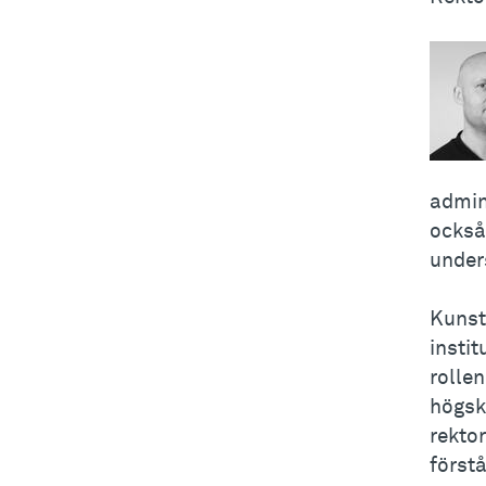
admini
också 
under
Kunst
instit
rollen
högsk
rektor
förstå