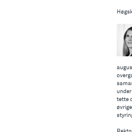
Høgsk
august
overga
samar
under
tette
øvrige
styrin
Rekto