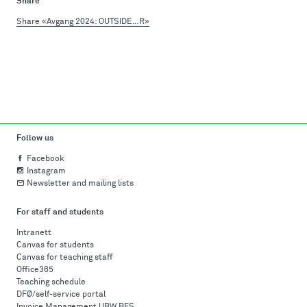
Share
Share «Avgang 2024: OUTSIDE…R»
Follow us
Facebook
Instagram
Newsletter and mailing lists
For staff and students
Intranett
Canvas for students
Canvas for teaching staff
Office365
Teaching schedule
DFØ/self-service portal