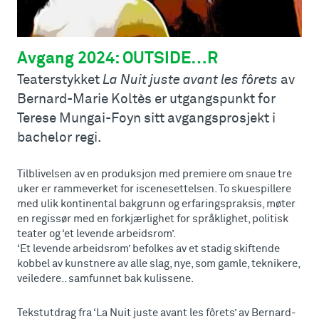
Avgang 2024: OUTSIDE…R
Teaterstykket
La Nuit juste avant les fôrets
av
Bernard-Marie Koltès er utgangspunkt for
Terese Mungai-Foyn sitt avgangsprosjekt i
bachelor regi.
Tilblivelsen av en produksjon med premiere om snaue tre
uker er rammeverket for iscenesettelsen. To skuespillere
med ulik kontinental bakgrunn og erfaringspraksis, møter
en regissør med en forkjærlighet for språklighet, politisk
teater og ‘et levende arbeidsrom’.
‘Et levende arbeidsrom’ befolkes av et stadig skiftende
kobbel av kunstnere av alle slag, nye, som gamle, teknikere,
veiledere.. samfunnet bak kulissene.
Tekstutdrag fra ‘La Nuit juste avant les fôrets’ av Bernard-