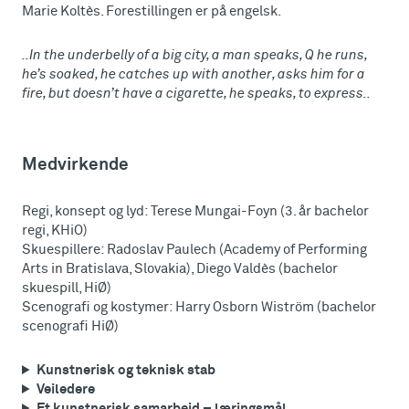
Marie Koltès. Forestillingen er på engelsk.
..In the underbelly of a big city, a man speaks, Q he runs,
he’s soaked, he catches up with another, asks him for a
fire, but doesn’t have a cigarette, he speaks, to express..
Medvirkende
Regi, konsept og lyd: Terese Mungai-Foyn (3. år bachelor
regi, KHiO)
Skuespillere: Radoslav Paulech (Academy of Performing
Arts in Bratislava, Slovakia), Diego Valdès (bachelor
skuespill, HiØ)
Scenografi og kostymer: Harry Osborn Wiström (bachelor
scenografi HiØ)
Kunstnerisk og teknisk stab
Veiledere
Et kunstnerisk samarbeid – læringsmål