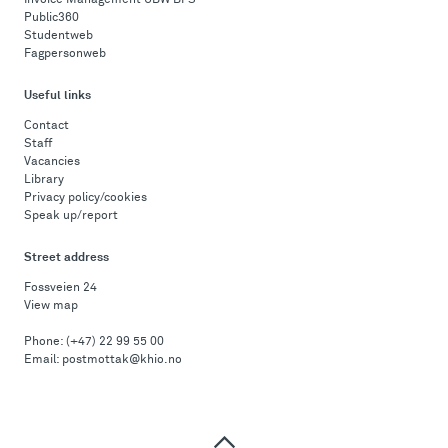
Invoice Management UBW BFS
Public360
Studentweb
Fagpersonweb
Useful links
Contact
Staff
Vacancies
Library
Privacy policy/cookies
Speak up/report
Street address
Fossveien 24
View map
Phone:
(+47) 22 99 55 00
Email:
postmottak@khio.no