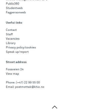
Public360
Studentweb
Fagpersonweb
Useful links
Contact
Staff
Vacancies
Library
Privacy policy/cookies
Speak up/report
Street address
Fossveien 24
View map
Phone:
(+47) 22 99 55 00
Email:
postmottak@khio.no