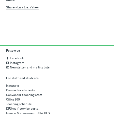
Share
Share «Lisa Lie: Vake»
Follow us
Facebook
Instagram
Newsletter and mailing lists
For staff and students
Intranett
Canvas for students
Canvas for teaching staff
Office365
Teaching schedule
DFØ/self-service portal
Invoice Management UBW BFS