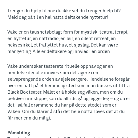
Trenger du hjelp til noe du ikke vet du trenger hjelp til?
Meld deg på til en hel natts deltakende hyttetur!
Vake er en taushetsbelagt form for mystisk-teatral terapi,
en hyttetur, en nattradio, en leir, en silent retreat, en
heksesirkel, et fraflyttet hus, et sjøslag. Det kan være
mange ting. Alle er deltakere og innvies i en orden.
Vake undersøker teaterets rituelle opphav og er en
hendelse der alle innvies som deltagere i en
selvsprengende orden av sjelesørgere. Hendelsene foregår
over en natt på et hemmelig sted som man busses ut til fra
Black Box teater. Målet er å holde seg våken, men om du
behøver unnslippe, kan du alltids gå og legge deg – og da er
det i så fall drømmene du har på dette stedet som er
Vaken. Om du klarer å stå i det hele natta, loves det at du
får mer enn du må gi.
Påmelding