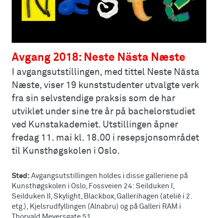
Avgang 2018: Neste Nästa Næste
I avgangsutstillingen, med tittel Neste Nästa
Næste, viser 19 kunststudenter utvalgte verk
fra sin selvstendige praksis som de har
utviklet under sine tre år på bachelorstudiet
ved Kunstakademiet. Utstillingen åpner
fredag 11. mai kl. 18.00 i resepsjonsområdet
til Kunsthøgskolen i Oslo.
Sted:
Avgangsutstillingen holdes i disse galleriene på
Kunsthøgskolen i Oslo, Fossveien 24: Seilduken I,
Seilduken II, Skylight, Blackbox, Gallerihagen (atelié i 2.
etg.), Kjelsrudfyllingen (Alnabru) og på Galleri RAM i
Thorvald Meyersgate 51.