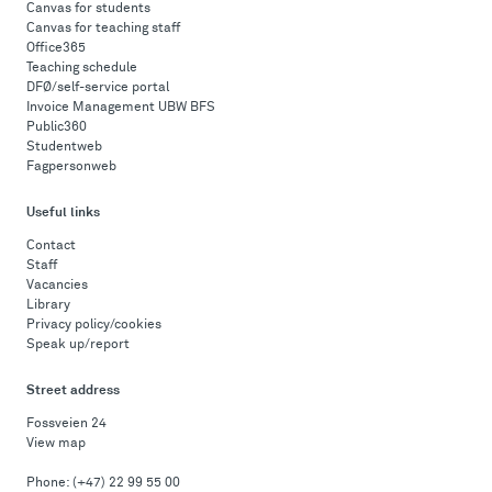
Canvas for students
Canvas for teaching staff
Office365
Teaching schedule
DFØ/self-service portal
Invoice Management UBW BFS
Public360
Studentweb
Fagpersonweb
Useful links
Contact
Staff
Vacancies
Library
Privacy policy/cookies
Speak up/report
Street address
Fossveien 24
View map
Phone:
(+47) 22 99 55 00