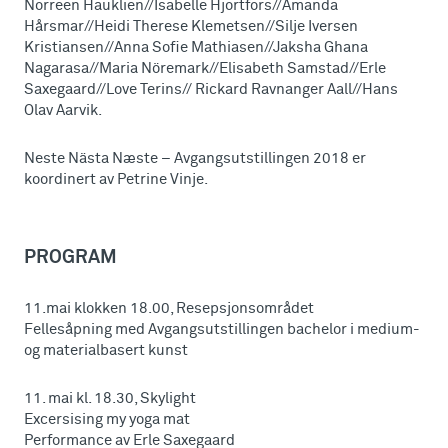
Norreen Hauklien//Isabelle Hjortfors//Amanda
Hårsmar//Heidi Therese Klemetsen//Silje Iversen
Kristiansen//Anna Sofie Mathiasen//Jaksha Ghana
Nagarasa//Maria Nöremark//Elisabeth Samstad//Erle
Saxegaard//Love Terins// Rickard Ravnanger Aall//Hans
Olav Aarvik.
Neste Nästa Næste – Avgangsutstillingen 2018 er
koordinert av Petrine Vinje.
PROGRAM
11.mai klokken 18.00, Resepsjonsområdet
Fellesåpning med Avgangsutstillingen bachelor i medium-
og materialbasert kunst
11. mai kl. 18.30, Skylight
Excersising my yoga mat
Performance av Erle Saxegaard