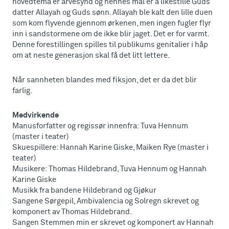
hovedtema er arvesynd og hennes mål er å likestille Guds
datter Allayah og Guds sønn. Allayah ble kalt den lille duen
som kom flyvende gjennom ørkenen, men ingen fugler flyr
inn i sandstormene om de ikke blir jaget. Det er for varmt.
Denne forestillingen spilles til publikums genitalier i håp
om at neste generasjon skal få det litt lettere.
Når sannheten blandes med fiksjon, det er da det blir
farlig.
Medvirkende
Manusforfatter og regissør innenfra: Tuva Hennum
(master i teater)
Skuespillere: Hannah Karine Giske, Maiken Rye (master i
teater)
Musikere: Thomas Hildebrand, Tuva Hennum og Hannah
Karine Giske
Musikk fra bandene Hildebrand og Gjøkur
Sangene Sørgepil, Ambivalencia og Solregn skrevet og
komponert av Thomas Hildebrand.
Sangen Stemmen min er skrevet og komponert av Hannah