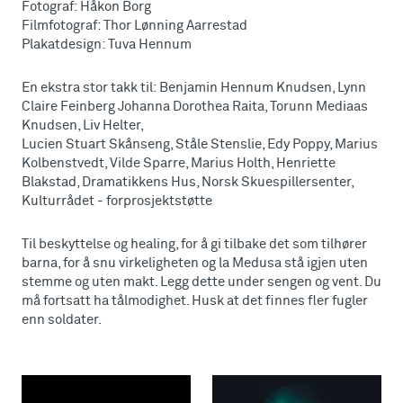
Fotograf: Håkon Borg
Filmfotograf: Thor Lønning Aarrestad
Plakatdesign: Tuva Hennum
En ekstra stor takk til: Benjamin Hennum Knudsen, Lynn
Claire Feinberg Johanna Dorothea Raita, Torunn Mediaas
Knudsen, Liv Helter,
Lucien Stuart Skånseng, Ståle Stenslie, Edy Poppy, Marius
Kolbenstvedt, Vilde Sparre, Marius Holth, Henriette
Blakstad, Dramatikkens Hus, Norsk Skuespillersenter,
Kulturrådet - forprosjektstøtte
Til beskyttelse og healing, for å gi tilbake det som tilhører
barna, for å snu virkeligheten og la Medusa stå igjen uten
stemme og uten makt. Legg dette under sengen og vent. Du
må fortsatt ha tålmodighet. Husk at det finnes fler fugler
enn soldater.