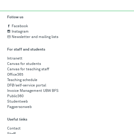
Follow us
Facebook
Instagram
Newsletter and mailing lists
For staff and students
Intranett
Canvas for students
Canvas for teaching staff
Office365
Teaching schedule
DFØ/self-service portal
Invoice Management UBW BFS
Public360
Studentweb
Fagpersonweb
Useful links
Contact
Staff