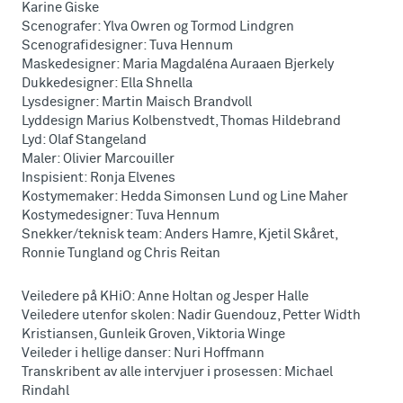
Karine Giske
Scenografer: Ylva Owren og Tormod Lindgren
Scenografidesigner: Tuva Hennum
Maskedesigner: Maria Magdaléna Auraaen Bjerkely
Dukkedesigner: Ella Shnella
Lysdesigner: Martin Maisch Brandvoll
Lyddesign Marius Kolbenstvedt, Thomas Hildebrand
Lyd: Olaf Stangeland
Maler: Olivier Marcouiller
Inspisient: Ronja Elvenes
Kostymemaker: Hedda Simonsen Lund og Line Maher
Kostymedesigner: Tuva Hennum
Snekker/teknisk team: Anders Hamre, Kjetil Skåret,
Ronnie Tungland og Chris Reitan
Veiledere på KHiO: Anne Holtan og Jesper Halle
Veiledere utenfor skolen: Nadir Guendouz, Petter Width
Kristiansen, Gunleik Groven, Viktoria Winge
Veileder i hellige danser: Nuri Hoffmann
Transkribent av alle intervjuer i prosessen: Michael
Rindahl