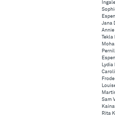
Ingal
Sophi
Espen
Jana 
Annie
Tekla
Moha
Perni
Espen
Lydia
Carol
Frode
Louis
Marti
Sam V
Kaina
Rita 