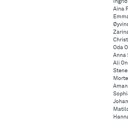
Ingri
Aina 
Emma
Øyvin
Zarin
Chris
Oda O
Anna 
Ali On
Stene
Morte
Amand
Sophi
Johan
Matil
Hann