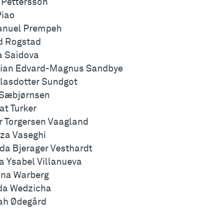
d Pettersson
Piao
nuel Prempeh
d Rogstad
a Saidova
tian Edvard-Magnus Sandbye
lasdotter Sundgot
Sæbjørnsen
at Turker
r Torgersen Vaagland
za Vaseghi
a Bjerager Vesthardt
a Ysabel Villanueva
na Warberg
da Wedzicha
ah Ødegård