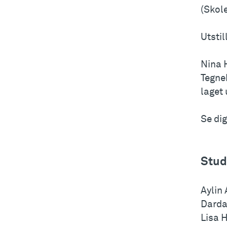
(Skol
Utstil
Nina 
Tegne
laget 
Se dig
Stud
Aylin 
Darda
Lisa 