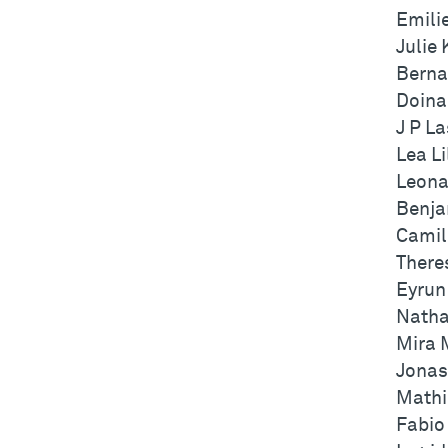
Emili
Julie
Berna
Doina
J P L
Lea Li
Leona
Benja
Camil
There
Eyrun
Natha
Mira 
Jonas
Mathi
Fabio