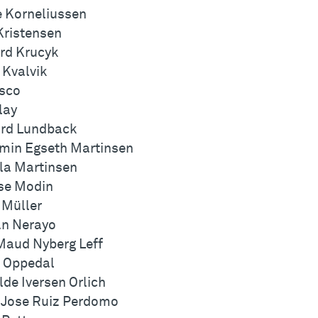
e Korneliussen
 Kristensen
rd Krucyk
 Kvalvik
asco
lay
rd Lundback
min Egseth Martinsen
la Martinsen
se Modin
 Müller
n Nerayo
Maud Nyberg Leff
 Oppedal
lde Iversen Orlich
 Jose Ruiz Perdomo