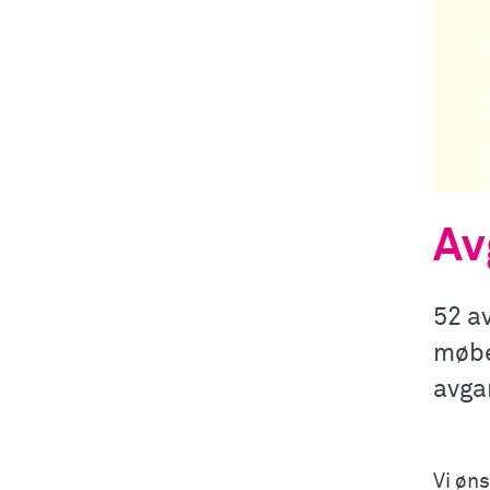
Av
52 a
møbe
avga
Vi øns