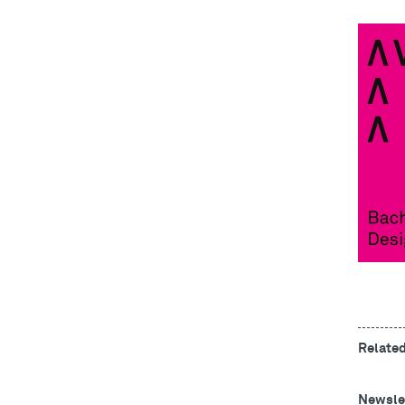
Relate
Newslet