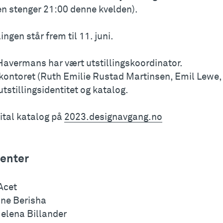
en stenger 21:00 denne kvelden).
lingen står frem til 11. juni.
Havermans har vært utstillingskoordinator.
kontoret (Ruth Emilie Rustad Martinsen, Emil Lewe, 
utstillingsidentitet og katalog.
ital katalog på
2023.designavgang.no
enter
Acet
ne Berisha
Helena Billander