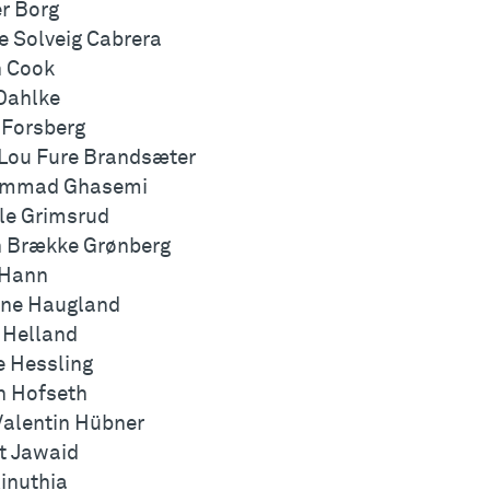
er Borg
e Solveig Cabrera
 Cook
Dahlke
 Forsberg
 Lou Fure Brandsæter
mmad Ghasemi
lle Grimsrud
 Brække Grønberg
 Hann
ine Haugland
 Helland
e Hessling
n Hofseth
alentin Hübner
t Jawaid
Kinuthia