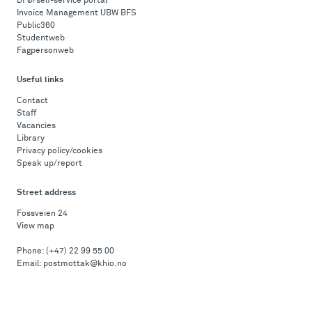
DFØ/self-service portal
Invoice Management UBW BFS
Public360
Studentweb
Fagpersonweb
Useful links
Contact
Staff
Vacancies
Library
Privacy policy/cookies
Speak up/report
Street address
Fossveien 24
View map
Phone:
(+47) 22 99 55 00
Email:
postmottak@khio.no