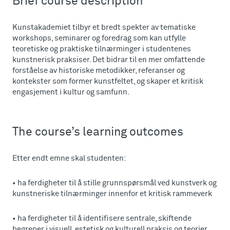
Brief course description
Kunstakademiet tilbyr et bredt spekter av tematiske
workshops, seminarer og foredrag som kan utfylle
teoretiske og praktiske tilnærminger i studentenes
kunstnerisk praksiser. Det bidrar til en mer omfattende
forståelse av historiske metodikker, referanser og
kontekster som former kunstfeltet, og skaper et kritisk
engasjement i kultur og samfunn.
The course’s learning outcomes
Etter endt emne skal studenten:
• ha ferdigheter til å stille grunnspørsmål ved kunstverk og
kunstneriske tilnærminger innenfor et kritisk rammeverk
• ha ferdigheter til å identifisere sentrale, skiftende
begreper i visuell, estetisk og kulturell praksis og teorier