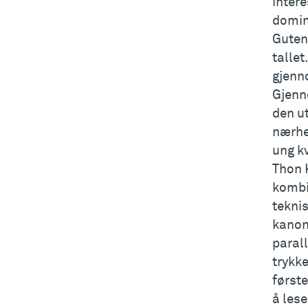
intere
domine
Gutenb
talle
gjenn
Gjenn
den u
nærhet
ung k
Thon K
kombin
teknis
kanoni
parall
trykk
først
å lese