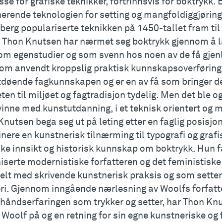
sse for grafiske teknikker, fortrinnsvis for boktrykk.
rende teknologien for setting og mangfoldiggjøring a
erg populariserte teknikken på 1450-tallet fram til
t. Thon Knutsen har nærmet seg boktrykk gjennom å 
om egenstudier og som svenn hos noen av de få gjen
om anvendt kroppslig praktisk kunnskapsoverføring 
tdøende fagkunnskapen og er en av få som bringer den
en til miljøet og fagtradisjon tydelig. Men det ble
vinne med kunstutdanning, i et teknisk orientert og
nutsen bega seg ut på leting etter en faglig posisjo
ere en kunstnerisk tilnærming til typografi og graf
ke innsikt og historisk kunnskap om boktrykk. Hun f
serte modernistiske forfatteren og det feministiske 
elt med skrivende kunstnerisk praksis og som setter o
eri. Gjennom inngående nærlesning av Woolfs forfat
ehåndserfaringen som trykker og setter, har Thon Kn
 Woolf på og en retning for sin egne kunstneriske og