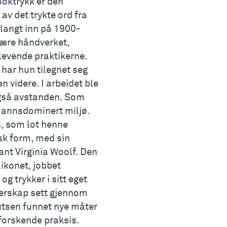
 Boktrykk er den
v det trykte ord fra
 langt inn på 1900-
lære håndverket,
levende praktikerne.
har hun tilegnet seg
 videre. I arbeidet ble
 også avstanden. Som
 mannsdominert miljø.
n, som lot henne
isk form, med sin
ant Virginia Woolf. Den
ikonet, jobbet
g trykker i sitt eget
terskap sett gjennom
utsen funnet nye måter
 forskende praksis.