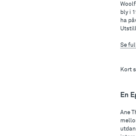
Woolf
bly i 
ha påv
Utsti
Se fu
Kort 
En E
Ane T
mello
utdann