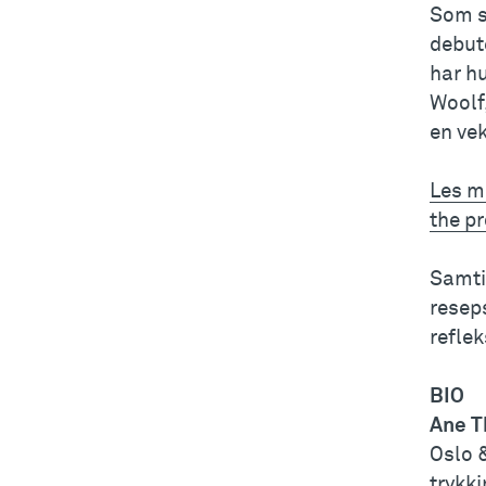
Som s
debute
har h
Woolf,
en ve
Les m
the p
Samtid
resep
refle
BIO
Ane T
Oslo 
trykk