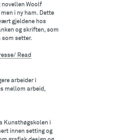
t novellen Woolf
, men i ny ham. Dette
vært gjeldene hos
tanken og skriften, som
 som setter.
resse/ Read
ere arbeider i
es mellom arbeid,
ra Kunsthøgskolen i
ert innen setting og
om grafisk design og