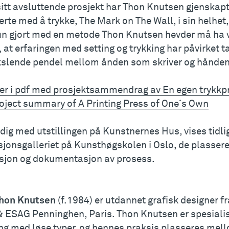
itt avsluttende prosjekt har Thon Knutsen gjenskap
rte med å trykke, The Mark on The Wall, i sin helhet
un gjort med en metode Thon Knutsen hevder må ha 
 at erfaringen med setting og trykking har påvirket 
kslende pendel mellom ånden som skriver og hånden
er i pdf med prosjektsammendrag av En egen trykkp
roject summary of A Printing Press of One´s Own
ig med utstillingen på Kunstnernes Hus, vises tidlig
sjonsgalleriet på Kunsthøgskolen i Oslo, de plasser
ksjon og dokumentasjon av prosess.
hon Knutsen
(f.1984) er utdannet grafisk designer f
& ESAG Penninghen, Paris. Thon Knutsen er spesialis
ing med løse typer, og hennes praksis plasseres mell