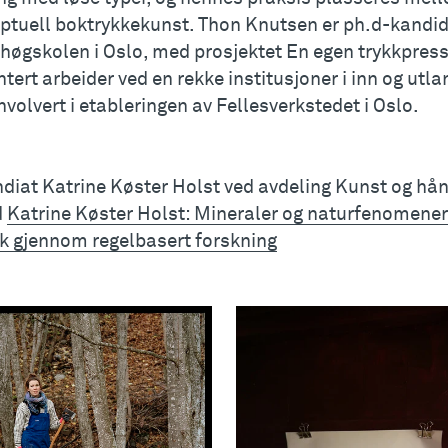
ptuell boktrykkekunst. Thon Knutsen er ph.d-kandidat
høgskolen i Oslo, med prosjektet En egen trykkpres
tert arbeider ved en rekke institusjoner i inn og utl
nvolvert i etableringen av Fellesverkstedet i Oslo.
diat Katrine Køster Holst ved avdeling Kunst og hånd
d
Katrine Køster Holst: Mineraler og naturfenomener
kk gjennom regelbasert forskning