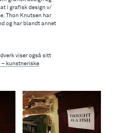
 i grafisk design v/
se. Thon Knutsen har
and og har blandt annet
verk viser også sitt
 – kunstneriske