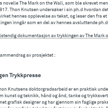
s novelle The Mark on the Wall, som ble skrevet men
1917. Thon Knutsen undersøker i sin ph.d hvordan det
irket hennes opplevelse av tekst, og leser den fra et
llingen inngår som en del av hennes avsluttende ph.d
llstendig dokumentasjon av trykkingen av The Mark 
sammendrag av prosjektet :
gen Trykkpresse
hon Knutsens doktorgradsarbeid er en praktisk unde
m kunst og teknikk, hånd og ånd, tanke og trykksver
et grafisk designer og har gjennom sin faglige praks