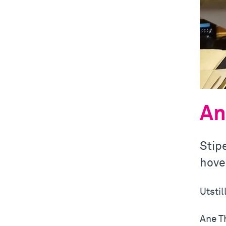
An
Stip
hove
Utsti
Ane T