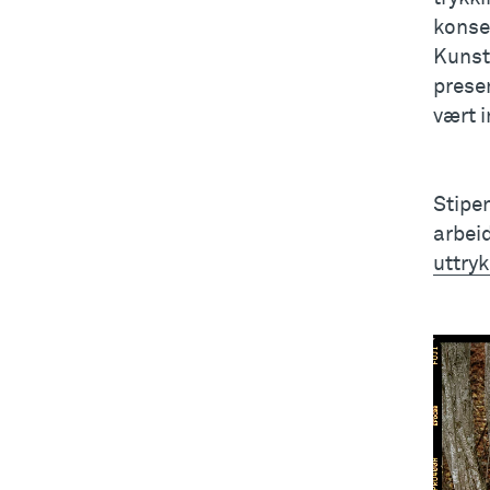
konse
Kunst
presen
vært i
Stipen
arbei
uttry