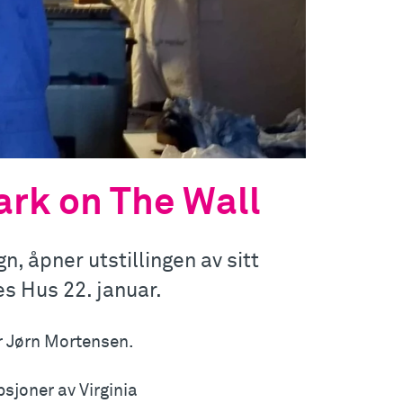
rk on The Wall
, åpner utstillingen av sitt
s Hus 22. januar.
r Jørn Mortensen.
sjoner av Virginia