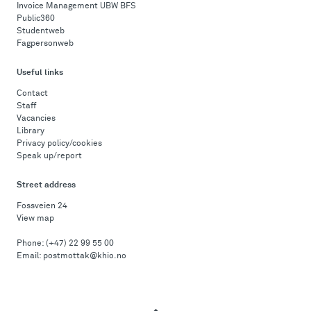
Invoice Management UBW BFS
Public360
Studentweb
Fagpersonweb
Useful links
Contact
Staff
Vacancies
Library
Privacy policy/cookies
Speak up/report
Street address
Fossveien 24
View map
Phone:
(+47) 22 99 55 00
Email:
postmottak@khio.no