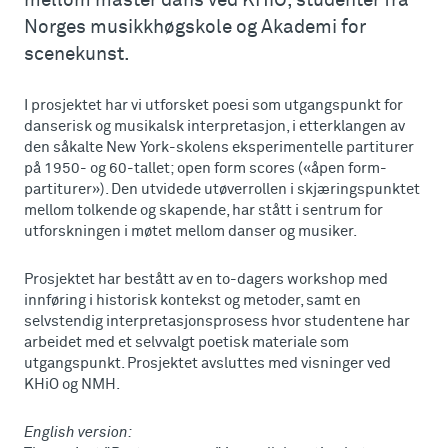
mellom master dans ved KHiO, studenter fra
Norges musikkhøgskole og Akademi for
scenekunst.
I prosjektet har vi utforsket poesi som utgangspunkt for
danserisk og musikalsk interpretasjon, i etterklangen av
den såkalte New York-skolens eksperimentelle partiturer
på 1950- og 60-tallet; open form scores («åpen form-
partiturer»). Den utvidede utøverrollen i skjæringspunktet
mellom tolkende og skapende, har stått i sentrum for
utforskningen i møtet mellom danser og musiker.
Prosjektet har bestått av en to-dagers workshop med
innføring i historisk kontekst og metoder, samt en
selvstendig interpretasjonsprosess hvor studentene har
arbeidet med et selvvalgt poetisk materiale som
utgangspunkt. Prosjektet avsluttes med visninger ved
KHiO og NMH.
English version: