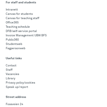
For staff and students
Intranett
Canvas for students
Canvas for teaching staff
Office365
Teaching schedule
DFØ/self-service portal
Invoice Management UBW BFS
Public360
Studentweb
Fagpersonweb
Useful links
Contact
Staff
Vacancies
Library
Privacy policy/cookies
Speak up/report
Street address
Fossveien 24