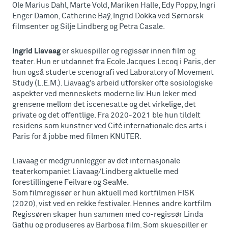
Ole Marius Dahl, Marte Vold, Mariken Halle, Edy Poppy, Ingri
Enger Damon, Catherine Baÿ, Ingrid Dokka ved Sørnorsk
filmsenter og Silje Lindberg og Petra Casale.
Ingrid Liavaag
er skuespiller og regissør innen film og
teater. Hun er utdannet fra Ecole Jacques Lecoq i Paris, der
hun også studerte scenografi ved Laboratory of Movement
Study (L.E.M.). Liavaag’s arbeid utforsker ofte sosiologiske
aspekter ved menneskets moderne liv. Hun leker med
grensene mellom det iscenesatte og det virkelige, det
private og det offentlige. Fra 2020-2021 ble hun tildelt
residens som kunstner ved Cité internationale des arts i
Paris for å jobbe med filmen KNUTER.
Liavaag er medgrunnlegger av det internasjonale
teaterkompaniet Liavaag/Lindberg aktuelle med
forestillingene Feilvare og SeaMe.
Som filmregissør er hun aktuell med kortfilmen FISK
(2020), vist ved en rekke festivaler. Hennes andre kortfilm
Regissøren skaper hun sammen med co-regissør Linda
Gathu og produseres av Barbosa film. Som skuespiller er