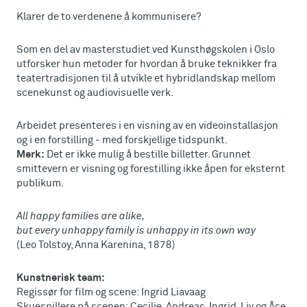
Klarer de to verdenene å kommunisere?
Som en del av masterstudiet ved Kunsthøgskolen i Oslo
utforsker hun metoder for hvordan å bruke teknikker fra
teatertradisjonen til å utvikle et hybridlandskap mellom
scenekunst og audiovisuelle verk.
Arbeidet presenteres i en visning av en videoinstallasjon
og i en forstilling - med forskjellige tidspunkt.
Merk:
Det er ikke mulig å bestille billetter. Grunnet
smittevern er visning og forestilling ikke åpen for eksternt
publikum.
All happy families are alike,
but every unhappy family is unhappy in its own way
(Leo Tolstoy, Anna Karenina, 1878)
Kunstnerisk team:
Regissør for film og scene: Ingrid Liavaag
Skuespillere på scenen: Cecilie, Andreas, Ingrid, Liv og Åse